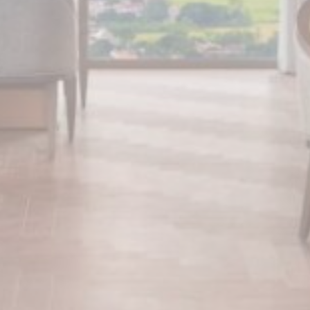
Cung cấp sự đồng ý để gửi dữ liệu người dùng liên quan
đến quảng cáo tới Google.
Quảng cáo được cá nhân hóa
Cung cấp sự đồng ý cho bên thứ ba đối với quảng cáo
được cá nhân hóa
Xác nhận lựa chọn
Ít chi tiết hơn