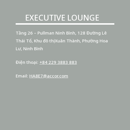
GIỜ
Giờ
EXECUTIVE LOUNGE
Tầng 26 – Pullman Ninh Bình, 128 Đường Lê
Thái Tổ, Khu đô thị Xuân Thành, Phường Hoa
Lư, Ninh Bình
Phút
Điện thoại
+84 229 3883 883
Email
HA8E7@accor.com
TIN NHẮN
(KHÔNG BẮT BUỘC)
Tin nhắn của bạn gửi đến nhân viên của chúng tôi