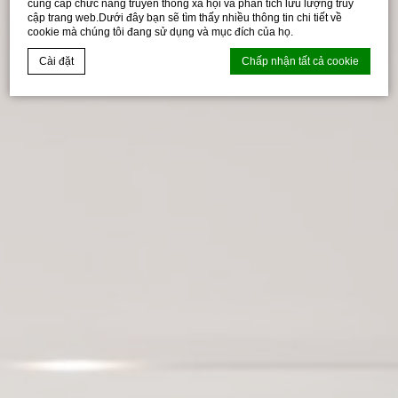
cung cấp chức năng truyền thông xã hội và phân tích lưu lượng truy
cập trang web.Dưới đây bạn sẽ tìm thấy nhiều thông tin chi tiết về
cookie mà chúng tôi đang sử dụng và mục đích của họ.
Cài đặt
Chấp nhận tất cả cookie
Tuyên bố cookie bởi
D-edge Macaron CMP
. Cập nhật cuối cùng:
2026-04-17.
Cookies là gì?
Cookies là ít bit thông tin văn bản được trang web sử dụng
để nâng cao trải nghiệm người dùng.Chấp nhận tất cả
cookie hoặc chọn loại nào bạn muốn cho phép.
Chính sách cookie
Cần thiết
Cookie cần thiết cho phép trang web hoạt động đúng cách
cho phép các chức năng cơ bản như đăng nhập khu vực
riêng tư hoặc điều hướng trang web
Không có cookie của loại này.