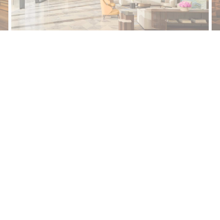
ƯU ĐÃI ĐỘC QUYỀN
5% CHO THÀNH
VIÊN ALL ACCOR
Tại Accor, chúng tôi tin vào những khả
năng vô hạn. Thành viên ALL được giảm
thêm 5% trên mức giá tốt nhất khi đặt
kỳ lưu trú tiếp theo trực tiếp trên trang
web…