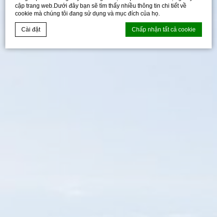
cập trang web.Dưới đây bạn sẽ tìm thấy nhiều thông tin chi tiết về
cookie mà chúng tôi đang sử dụng và mục đích của họ.
Cài đặt
Chấp nhận tất cả cookie
Tuyên bố cookie bởi
D-edge Macaron CMP
. Cập nhật cuối cùng:
2026-04-17.
Cookies là gì?
Cookies là ít bit thông tin văn bản được trang web sử dụng
để nâng cao trải nghiệm người dùng.Chấp nhận tất cả
cookie hoặc chọn loại nào bạn muốn cho phép.
Chính sách cookie
Cần thiết
Cookie cần thiết cho phép trang web hoạt động đúng cách
cho phép các chức năng cơ bản như đăng nhập khu vực
riêng tư hoặc điều hướng trang web
Không có cookie của loại này.