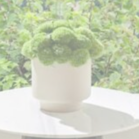
Cung cấp sự đồng ý để gửi dữ liệu người dùng liên quan
đến quảng cáo tới Google.
Quảng cáo được cá nhân hóa
Cung cấp sự đồng ý cho bên thứ ba đối với quảng cáo
được cá nhân hóa
Xác nhận lựa chọn
Ít chi tiết hơn