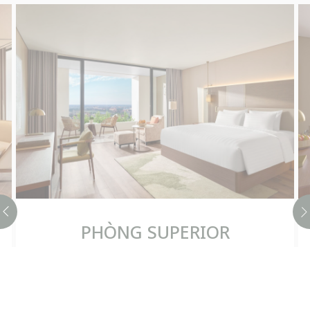
PHÒNG SUPERIOR
Tận hưởng kỳ nghỉ dạt dào niềm cảm
hứng trong Phòng Superior rộng 50 m², nơi