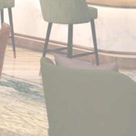
Số liệu thống kê
Cookies của loại này được sử dụng để thu thập thông tin
của người dùng về đường dẫn điều hướng với mục tiêu
cuối cùng để phân tích số liệu thống kê một cách tổng hợp
để nâng cao trang web
Không có cookie của loại này.
Tiếp thị và quảng cáo
Cookie tiếp thị sẽ được bổ sung chủ yếu bởi bên thứ ba để
tạo hồ sơ người dùng để theo dõi hành vi và thói quen của
mình trên web cho mục đích tiếp thị.
Dữ liệu người dùng quảng cáo
Cung cấp sự đồng ý để gửi dữ liệu người dùng liên quan
đến quảng cáo tới Google.
Quảng cáo được cá nhân hóa