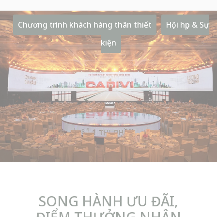
Chương trình khách hàng thân thiết
Hội họp & Sự
kiện
EMAIL
Nhập địa chỉ email của bạn
ĐIỆN THOẠI
Nhập số điện thoại của bạn
SỐ NGƯỜI
Nhập số người tham gia sự kiện
SONG HÀNH ƯU ĐÃI,