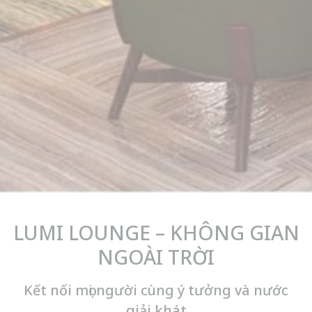
Cung cấp sự đồng ý cho bên thứ ba đối với quảng cáo
được cá nhân hóa
Xác nhận lựa chọn
Ít chi tiết hơn
LUMI LOUNGE – KHÔNG GIAN
NGOÀI TRỜI
Kết nối mọi người cùng ý tưởng và nước
giải khát