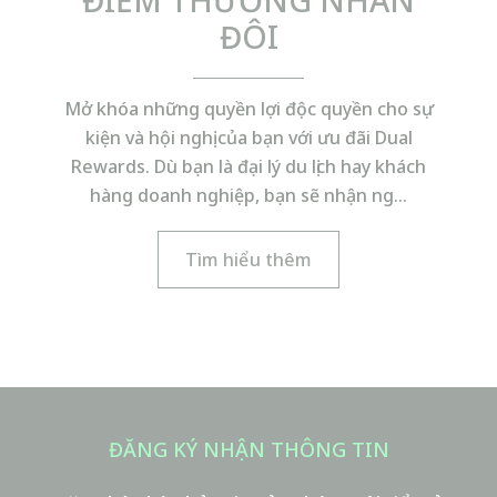
ĐIỂM THƯỞNG NHÂN
NGÀY CỦA SỰ KIỆN
ĐÔI
Ngày/Tháng/Năm
Mở khóa những quyền lợi độc quyền cho sự
kiện và hội nghị của bạn với ưu đãi Dual
TỪ
Rewards. Dù bạn là đại lý du lịch hay khách
Giờ
hàng doanh nghiệp, bạn sẽ nhận ng…
Tìm hiểu thêm
Phút
ĐẾN
ĐĂNG KÝ NHẬN THÔNG TIN
Giờ