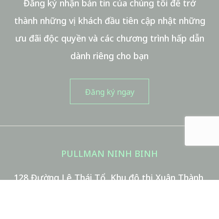
Đăng ký nhận bản tin của chúng tôi để trở
thành những vị khách đầu tiên cập nhật những
ưu đãi độc quyền và các chương trình hấp dẫn
Phút
dành riêng cho bạn
TIN NHẮN
(KHÔNG BẮT BUỘC)
Tin nhắn của bạn gửi đến nhân viên của chúng tôi
PULLMAN NINH BINH
128 Đường Lê Thái Tổ, Khu đô thị Xuân Thành,
Phường Hoa Lư, 430000 Ninh Bình, Việt Nam
Tôi đã đọc và đồng ý với
Chính sách bảo mật
Điện thoại:
+84 229 3883 883