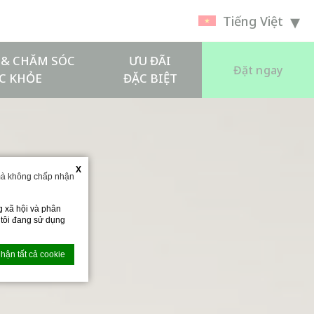
Tiếng Việt
Í & CHĂM SÓC
ƯU ĐÃI
Đặt ngay
C KHỎE
ĐẶC BIỆT
X
mà không chấp nhận
g xã hội và phân
g tôi đang sử dụng
hận tất cả cookie