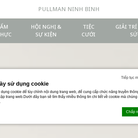
PULLMAN NINH BINH
ẨM
HỘI NGHỊ &
TIỆC
GIẢI TR
THỰC
SỰ KIỆN
CƯỚI
SỨ
Tiếp tục 
ày sử dụng cookie
ử dụng cookie để tùy chỉnh nội dung trang web, để cung cấp chức năng truyền thôn
 cập trang web.Dưới đây bạn sẽ tìm thấy nhiều thông tin chi tiết về cookie mà chún
.
Chấp n
bởi
D-edge Macaron CMP
. Cập nhật cuối cùng: 2026-04-17.