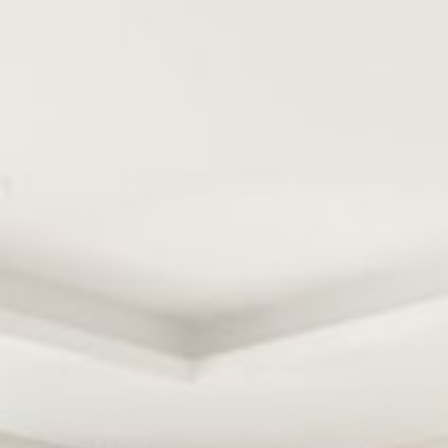
gì?
it thông tin văn bản được trang web sử dụng để nâng cao trải nghiệm người dùng.C
ọn loại nào bạn muốn cho phép.
kie
hiết
ết cho phép trang web hoạt động đúng cách cho phép các chức năng cơ bản như 
oặc điều hướng trang web
e của loại này.
hích
cho phép lưu các tùy chọn của người dùng cho lần truy cập tiếp theo.Ví dụ: họ có 
g.
Tên
Các nhà cung cấp
Mục đích
nsentID
D-edge Cookie
Remember user's consent on Cookies and
Consent
consent Identifier.
onsent
D-edge Cookie
Remember user's consent on Cookies and
Consent
consent Identifier.