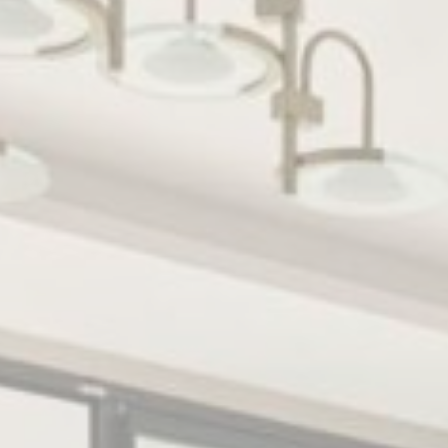
Cookies là 
Cookies là ít b
cookie hoặc ch
Chính sách coo
Cần t
Cookie cần thi
vực riêng tư h
Không có cooki
Sở t
Cookie ưu tiên 
ngữ người dùn
_deCookiesCo
_deCookiesC