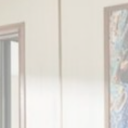
Phiên
Phiên
Phiên
ng với mục tiêu
 vi và thói quen