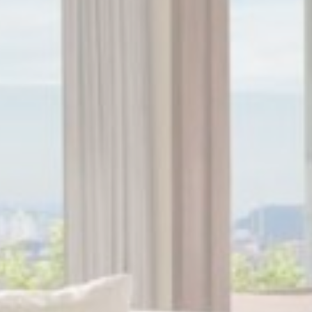
ng ý để gửi dữ liệu người dùng liên quan đến quảng cáo tới Google.
g cáo được cá nhân hóa
ng ý cho bên thứ ba đối với quảng cáo được cá nhân hóa
 chọn
Ít chi tiết hơn