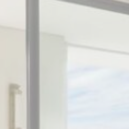
fb_cookie_la
_deCookiesCo
_deCountryR
Số li
Cookies của lo
cuối cùng để ph
Không có cooki
Tiếp 
Cookie tiếp thị
của mình trên w
Dữ li