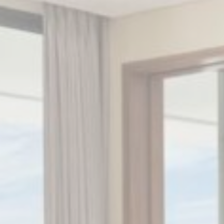
w_consent
D-edge Cookie
Remember user's consent on Cookies and
Consent
consent Identifier.
nsentDeleteKey
D-edge Cookie
Remember user's consent on Cookies and
Consent
consent Identifier.
esp
D-edge Cookie
Remember user's consent on Cookies and
Consent
consent Identifier.
ệu thống kê
ại này được sử dụng để thu thập thông tin của người dùng về đường dẫn điều hướ
ân tích số liệu thống kê một cách tổng hợp để nâng cao trang web
e của loại này.
thị và quảng cáo
 sẽ được bổ sung chủ yếu bởi bên thứ ba để tạo hồ sơ người dùng để theo dõi hành
eb cho mục đích tiếp thị.
ệu người dùng quảng cáo