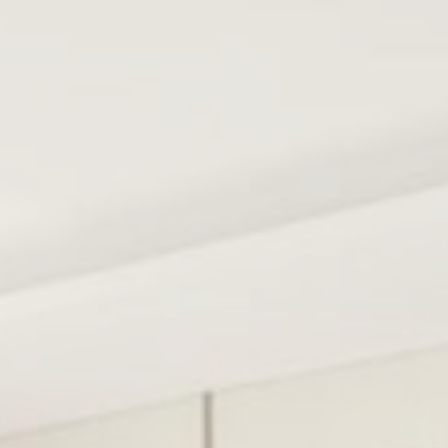
hấp nhận tất cả
đăng nhập khu
thể giữ ngôn
Thời
lượng.
Phiên
Phiên