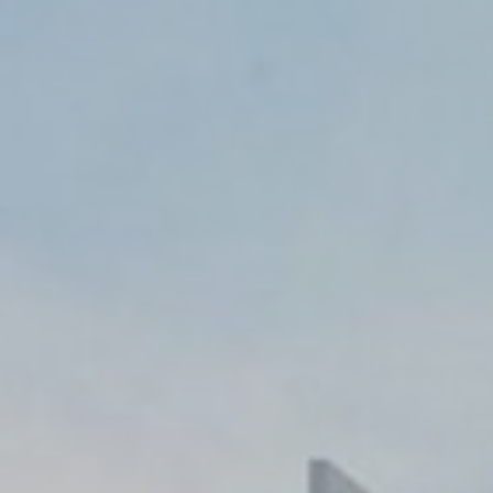
ọn loại nào bạn muốn cho phép.
kie
hiết
ết cho phép trang web hoạt động đúng cách cho phép các chức năng cơ bản như 
oặc điều hướng trang web
e của loại này.
hích
cho phép lưu các tùy chọn của người dùng cho lần truy cập tiếp theo.Ví dụ: họ có 
g.
Tên
Các nhà cung cấp
Mục đích
nsentID
D-edge Cookie
Remember user's consent on Cookies and
Consent
consent Identifier.
onsent
D-edge Cookie
Remember user's consent on Cookies and
Consent
consent Identifier.
w_consent
D-edge Cookie
Remember user's consent on Cookies and