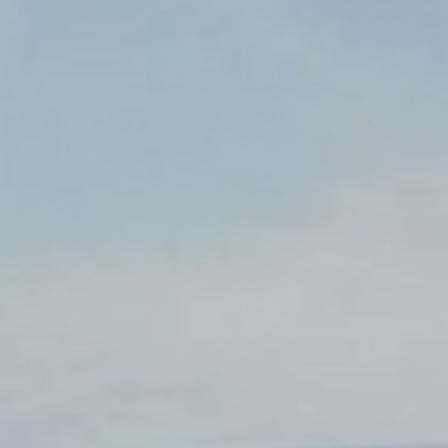
đăng nhập khu
thể giữ ngôn
Thời
lượng.
Phiên
Phiên
Phiên