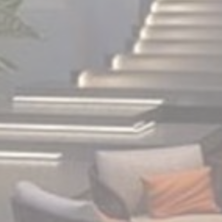
g cáo được cá nhân hóa
ng ý cho bên thứ ba đối với quảng cáo được cá nhân hóa
 chọn
Ít chi tiết hơn