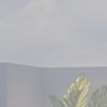
_deCookiesCo
_deCountryR
Số li
Cookies của lo
cuối cùng để ph
Không có cooki
Tiếp 
Cookie tiếp thị
của mình trên w
Dữ li
Cung cấp sự đồ