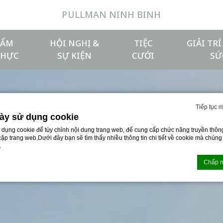
PULLMAN NINH BINH
ẨM
HỘI NGHỊ &
TIỆC
GIẢI TR
THỰC
SỰ KIỆN
CƯỚI
SỨ
Tiếp tục 
ày sử dụng cookie
ử dụng cookie để tùy chỉnh nội dung trang web, để cung cấp chức năng truyền thôn
 cập trang web.Dưới đây bạn sẽ tìm thấy nhiều thông tin chi tiết về cookie mà chún
.
Chấp n
bởi
D-edge Macaron CMP
. Cập nhật cuối cùng: 2026-04-17.
gì?
it thông tin văn bản được trang web sử dụng để nâng cao trải nghiệm người dùng.C