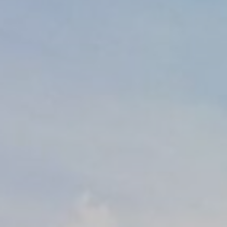
cookie hoặc ch
Chính sách coo
Cần t
Cookie cần thi
vực riêng tư h
Không có cooki
Sở t
Cookie ưu tiên 
ngữ người dùn
_deCookiesCo
_deCookiesC
fb_cookie_la