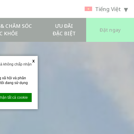
Tiếng Việt
Í & CHĂM SÓC
ƯU ĐÃI
Đặt ngay
C KHỎE
ĐẶC BIỆT
X
mà không chấp nhận
g xã hội và phân
g tôi đang sử dụng
hận tất cả cookie
hấp nhận tất cả