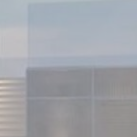
Phiên
Phiên
ng với mục tiêu
 vi và thói quen