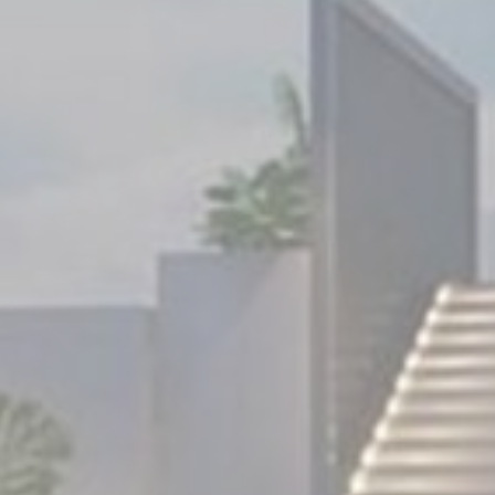
Consent
consent Identifier.
nsentDeleteKey
D-edge Cookie
Remember user's consent on Cookies and
Consent
consent Identifier.
esp
D-edge Cookie
Remember user's consent on Cookies and
Consent
consent Identifier.
ệu thống kê
ại này được sử dụng để thu thập thông tin của người dùng về đường dẫn điều hướ
ân tích số liệu thống kê một cách tổng hợp để nâng cao trang web
e của loại này.
thị và quảng cáo
 sẽ được bổ sung chủ yếu bởi bên thứ ba để tạo hồ sơ người dùng để theo dõi hành
eb cho mục đích tiếp thị.
ệu người dùng quảng cáo
ng ý để gửi dữ liệu người dùng liên quan đến quảng cáo tới Google.