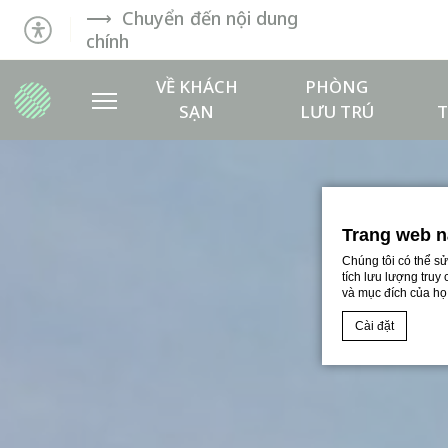
Chuyển đến nội dung
chính
VỀ KHÁCH
PHÒNG
SẠN
LƯU TRÚ
Trang web n
Chúng tôi có thể s
tích lưu lượng truy
và mục đích của họ
Cài đặt
Tuyên bố cookie 
Cookies là 
Cookies là ít b