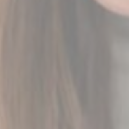
Cung cấp sự đồng ý cho bên thứ ba đối với quảng cáo
được cá nhân hóa
Xác nhận lựa chọn
Ít chi tiết hơn