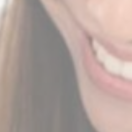
Số liệu thống kê
Cookies của loại này được sử dụng để thu thập thông tin
của người dùng về đường dẫn điều hướng với mục tiêu
cuối cùng để phân tích số liệu thống kê một cách tổng hợp
để nâng cao trang web
Không có cookie của loại này.
Tiếp thị và quảng cáo
Cookie tiếp thị sẽ được bổ sung chủ yếu bởi bên thứ ba để
tạo hồ sơ người dùng để theo dõi hành vi và thói quen của
mình trên web cho mục đích tiếp thị.
Dữ liệu người dùng quảng cáo
Cung cấp sự đồng ý để gửi dữ liệu người dùng liên quan
đến quảng cáo tới Google.
Quảng cáo được cá nhân hóa